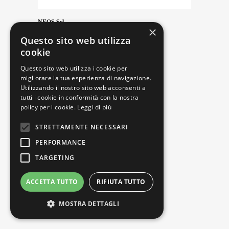
NEOS Srl
×
Circondariale S. Francesco, 124
Questo sito web utilizza
41042 Fiorano, Modena
cookie
Tel. +39 0536 1753797
info@neoslab.it
Questo sito web utilizza i cookie per
www.neoslab.it
migliorare la tua esperienza di navigazione.
Utilizzando il nostro sito web acconsenti a
tutti i cookie in conformità con la nostra
policy per i cookie.
Leggi di più
STRETTAMENTE NECESSARI
@ Argi |
Web Agency
PERFORMANCE
TARGETING
ACCETTA TUTTO
RIFIUTA TUTTO
MOSTRA DETTAGLI