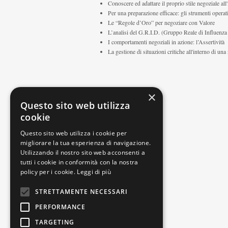
Conoscere ed adattare il proprio stile negoziale all'
Per una preparazione efficace: gli strumenti operat
Le “Regole d’Oro” per negoziare con Valore
L’analisi del G.R.I.D. (Gruppo Reale di Influenza
I comportamenti negoziali in azione: l’Assertività
La gestione di situazioni critiche all'interno di un
×
Questo sito web utilizza
cookie
Questo sito web utilizza i cookie per
migliorare la tua esperienza di navigazione.
Utilizzando il nostro sito web acconsenti a
tutti i cookie in conformità con la nostra
policy per i cookie.
Leggi di più
STRETTAMENTE NECESSARI
PERFORMANCE
TARGETING