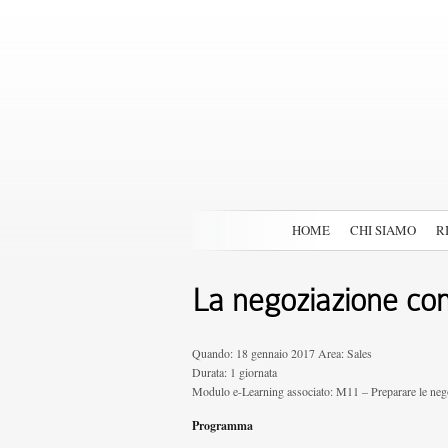
HOME
CHI SIAMO
R
La negoziazione com
Quando: 18 gennaio 2017 Area: Sales
Durata: 1 giornata
Modulo e-Learning associato: M11 – Preparare le neg
Programma