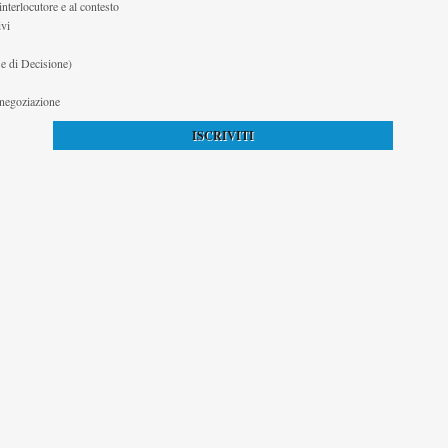
interlocutore e al contesto
ivi
 e di Decisione)
a negoziazione
ISCRIVITI