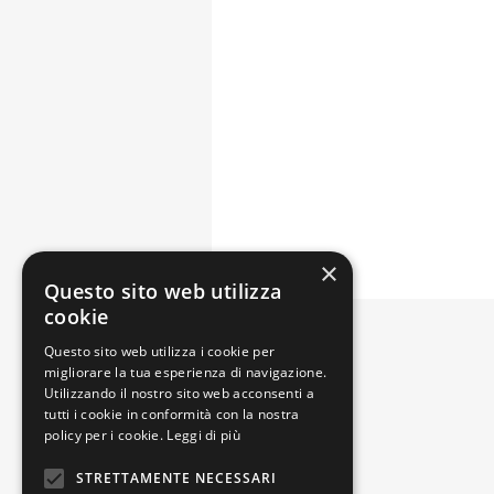
×
Questo sito web utilizza
cookie
Polyedra Spa
Questo sito web utilizza i cookie per
Strada 3 Palazzo B5
migliorare la tua esperienza di navigazione.
Utilizzando il nostro sito web acconsenti a
20057 Assago (MI)
tutti i cookie in conformità con la nostra
policy per i cookie.
Leggi di più
Tel: (+39) 02 33 55 11
Fax: (+39) 02 33 55 15 55
STRETTAMENTE NECESSARI