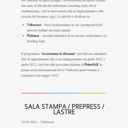
Per ciascuno di questi gruppi, l’Associazione ha messo a punto
una serie di attività che tratteranno i trending topic che li
caratterizzano, cioè le innovazioni utili al miglioramento e alla
crescita del business oggi. Le attività si dividono in:
Videocast
– brevi testimonianze in cui i protagonisti del
mercato trattano un tema saliente
Webinar
– incontri interattivi di un’ora per confrontarsi sui
trending topic
Il programma “
Accorciamo le distanze
” prevede un calendario
fitto di appuntamenti che ci accompagneranno da aprile 2021 a
aprile 2022, cioè fino alla prossima edizione di
Print4All
: la
prima scena internazionale dove l’Industria potrà tornare a
esprimersi nel maggio 2022.
SALA STAMPA / PREPRESS /
LASTRE
14-05-2021 – Videocast