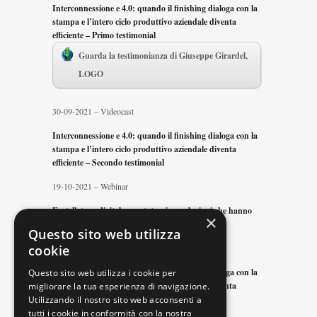
Interconnessione e 4.0: quando il finishing dialoga con la
stampa e l’intero ciclo produttivo aziendale diventa
efficiente – Primo testimonial
Guarda la testimonianza di Giuseppe Girardel,
LOGO
30-09-2021 – Videocast
Interconnessione e 4.0: quando il finishing dialoga con la
stampa e l’intero ciclo produttivo aziendale diventa
efficiente – Secondo testimonial
19-10-2021 – Webinar
Fustellatura digitale e cartotecnica: soluzioni che hanno
×
cambiato i modelli di vendita
Questo sito web utilizza
28-02-2022 – Videocast
cookie
Interconnessione e 4.0: quando il finishing dialoga con la
Questo sito web utilizza i cookie per
stampa e l’intero ciclo produttivo aziendale diventa
migliorare la tua esperienza di navigazione.
efficiente – Terzo testimonial
Utilizzando il nostro sito web acconsenti a
tutti i cookie in conformità con la nostra