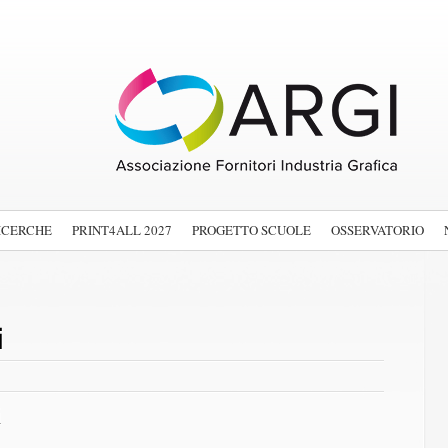
ICERCHE
PRINT4ALL 2027
PROGETTO SCUOLE
OSSERVATORIO
i
i