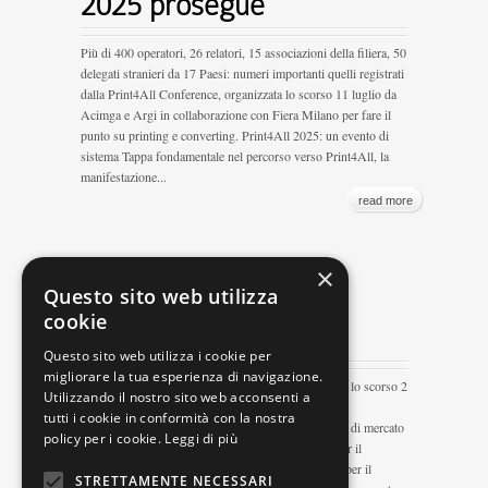
2025 prosegue
Più di 400 operatori, 26 relatori, 15 associazioni della filiera, 50
delegati stranieri da 17 Paesi: numeri importanti quelli registrati
dalla Print4All Conference, organizzata lo scorso 11 luglio da
Acimga e Argi in collaborazione con Fiera Milano per fare il
punto su printing e converting. Print4All 2025: un evento di
sistema Tappa fondamentale nel percorso verso Print4All, la
manifestazione...
read more
Osservatorio Argi,
×
Questo sito web utilizza
presentati i dati di
cookie
mercato 2023
Questo sito web utilizza i cookie per
migliorare la tua esperienza di navigazione.
Osservatorio Argi, presentati i dati di mercato 2023: lo scorso 2
Utilizzando il nostro sito web acconsenti a
luglio, nel corso dell’Assemblea generale di ARGI,
tutti i cookie in conformità con la nostra
l’Osservotorio dell’Associazione ha presentato i dati di mercato
policy per i cookie.
Leggi di più
2023. Relatori sono stati Francesco Vatri di Eco3 per il
segmento lastre, Massimiliano Veronesi di Komori per il
STRETTAMENTE NECESSARI