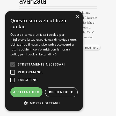
avanzata
Quattro eventi in contemporanea – GreenPlast, Ipack-Ima,
×
Print4All e Intralogistica Italia – per un ecosistema di filiera che
Questo sito web utilizza
va dalla tecnologia per la trasformazione di materie plastiche e
cookie
gomma al packaging, dalla stampa alla logistica Un patto di
resilienza tra alcuni settori della meccanica strumentale. È così
Questo sito web utilizza i cookie per
che, oggi, si guarda alla prossima edizione di The Innovation
migliorare la tua esperienza di navigazione.
Alliance, in...
Utilizzando il nostro sito web acconsenti a
read more
tutti i cookie in conformità con la nostra
policy per i cookie.
Leggi di più
STRETTAMENTE NECESSARI
PERFORMANCE
@ Argi |
Web Agency
TARGETING
ACCETTA TUTTO
RIFIUTA TUTTO
MOSTRA DETTAGLI