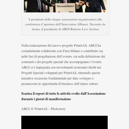
I presidenti delle cinque associazioni organizzatrici alla
conferenza d’apertura dell’Innovation Alliance. Secondo da
destra, il presidente di ARGI Roberto Levi Acobas
Nella realizzazione del nuovo progetto Print4All, ARGI ha
costantemente collaborato con Fiera Milano e contribuito sia
nelle fasi di progettazione dell’evento, sia nella definizione dei
contenuti e dei progetti speciali che accompagnano l’evento.
ARGI si è impegnata con investimenti economici diretti nei
Progetti Speciali sviluppati per Print4All, ritenendo queste
iniziative occasione fondamentale per dare sostegno e
promuovere le opportunità di business dell’intero settore.
Scarica il report di tutte le attività svolte dall’Associazione
durante i giorni di manifestazione
ARGI @ Print4All – Photostory