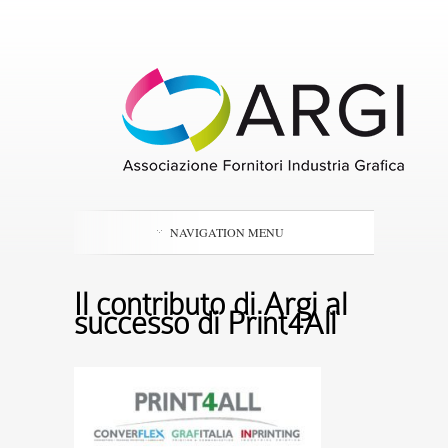
NAVIGATION MENU
Il contributo di Argi al
successo di Print4All