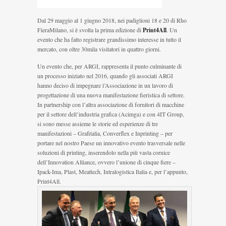
Dal 29 maggio al 1 giugno 2018, nei padiglioni 18 e 20 di Rho
FieraMilano, si è svolta la prima edizione di
Print4All
. Un
evento che ha fatto registrare grandissimo interesse in tutto il
mercato, con oltre 30mila visitatori in quattro giorni.
Un evento che, per ARGI, rappresenta il punto culminante di
un processo iniziato nel 2016, quando gli associati ARGI
hanno deciso di impegnare l’Associazione in un lavoro di
progettazione di una nuova manifestazione fieristica di settore.
In partnership con l’altra associazione di fornitori di macchine
per il settore dell’industria grafica (Acimga) e con 4IT Group,
si sono messe assieme le storie ed esperienze di tre
manifestazioni – Grafitalia, Converflex e Inprinting – per
portare nel nostro Paese un innovativo evento trasversale nelle
soluzioni di printing, inserendolo nella più vasta cornice
dell’Innovation Alliance, ovvero l’unione di cinque fiere –
Ipack-Ima, Plast, Meattech, Intralogistica Italia e, per l’appunto,
Print4All.