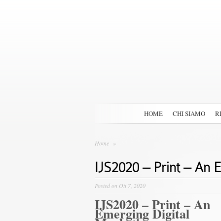
HOME
CHI SIAMO
R
Home
»
IJS2020 – Print – An 
Posted on Ott 7, 2020
IJS2020 – Print – An
Emerging Digital