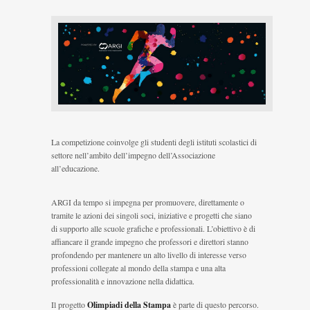
La competizione coinvolge gli studenti degli istituti scolastici di
settore nell’ambito dell’impegno dell’Associazione
all’educazione.
ARGI da tempo si impegna per promuovere, direttamente o
tramite le azioni dei singoli soci, iniziative e progetti che siano
di supporto alle scuole grafiche e professionali. L’obiettivo è di
affiancare il grande impegno che professori e direttori stanno
profondendo per mantenere un alto livello di interesse verso
professioni collegate al mondo della stampa e una alta
professionalità e innovazione nella didattica.
Il progetto
Olimpiadi della Stampa
è parte di questo percorso.